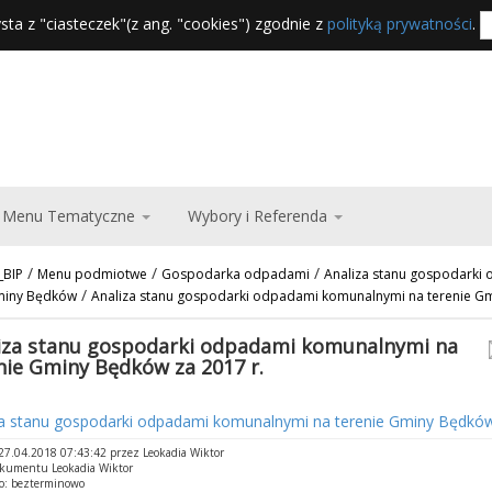
sta z "ciasteczek"(z ang. "cookies") zgodnie z
polityką prywatności
.
Menu Tematyczne
Wybory i Referenda
/
/
/
_BIP
Menu podmiotwe
Gospodarka odpadami
Analiza stanu gospodarki
/
miny Będków
Analiza stanu gospodarki odpadami komunalnymi na terenie Gm
iza stanu gospodarki odpadami komunalnymi na
nie Gminy Będków za 2017 r.
za stanu gospodarki odpadami komunalnymi na terenie Gminy Będków 
7.04.2018 07:43:42 przez Leokadia Wiktor
okumentu Leokadia Wiktor
o: bezterminowo