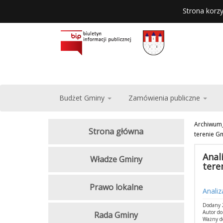
Strona korzy
Budżet Gminy
Zamówienia publiczne
Archiwum
Strona główna
terenie G
Anal
Władze Gminy
tere
Prawo lokalne
Anali
Dodany 2
Autor d
Rada Gminy
Ważny d