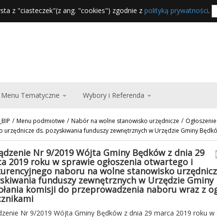
sta z "ciasteczek"(z ang. "cookies") zgodnie z
polityką prywatności
.
Menu Tematyczne
Wybory i Referenda
/
/
/
_BIP
Menu podmiotwe
Nabór na wolne stanowisko urzędnicze
Ogłoszenie
o urzędnicze ds. pozyskiwania funduszy zewnętrznych w Urzędzie Gminy Będk
ądzenie Nr 9/2019 Wójta Gminy Będków z dnia 29
a 2019 roku w sprawie ogłoszenia otwartego i
urencyjnego naboru na wolne stanowisko urzędnicz
skiwania funduszy zewnętrznych w Urzędzie Gminy
łania komisji do przeprowadzenia naboru wraz z og
cznikami
dzenie Nr 9/2019 Wójta Gminy Będków z dnia 29 marca 2019 roku w 