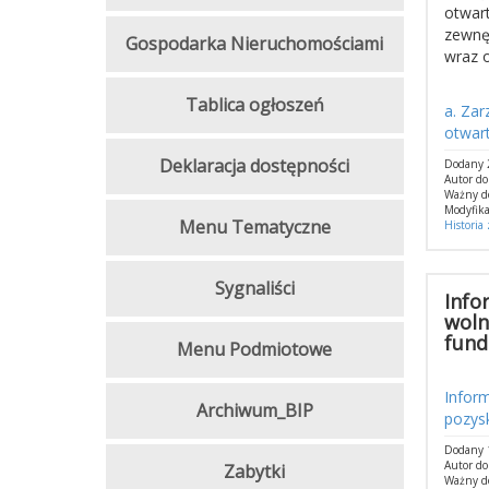
otwart
zewnę
Gospodarka Nieruchomościami
wraz o
Tablica ogłoszeń
a. Za
otwart
Deklaracja dostępności
Dodany 2
Autor d
Ważny d
Modyfika
Menu Tematyczne
Historia
Sygnaliści
Info
woln
fund
Menu Podmiotowe
Infor
Archiwum_BIP
pozys
Dodany 1
Autor d
Zabytki
Ważny d