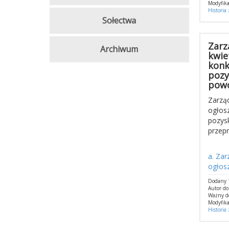
Modyfika
Historia
Sołectwa
Zarz
Archiwum
kwie
konk
pozy
powo
Zarzą
ogłosz
pozys
przep
a. Zar
ogłosz
Dodany 1
Autor d
Ważny d
Modyfika
Historia