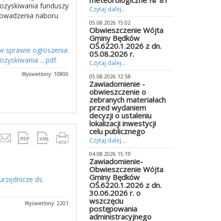
meteorologiczne Nr 81
pozyskiwania funduszy
Czytaj dalej...
rowadzenia naboru
05.08.2026 15:02
Obwieszczenie Wójta
Gminy Będków
OŚ.6220.1.2026 z dn.
w sprawie ogłoszenia
05.08.2026 r.
yskiwania ....pdf
Czytaj dalej...
Wyświetlony: 10800
05.08.2026 12:58
Zawiadomienie -
obwieszczenie o
zebranych materiałach
przed wydaniem
decyzji o ustaleniu
lokalizacji inwestycji
celu publicznego
Czytaj dalej...
04.08.2026 15:19
Zawiadomienie-
Obwieszczenie Wójta
Gminy Będków
rzędnicze ds.
OŚ.6220.1.2026 z dn.
30.06.2026 r. o
wszczęciu
Wyświetlony: 2201
postępowania
administracyjnego