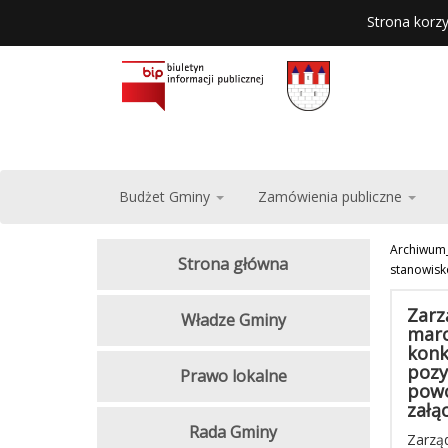
Strona korzy
Budżet Gminy
Zamówienia publiczne
Archiwum
Strona główna
stanowisk
Zarz
Władze Gminy
marc
konk
pozy
Prawo lokalne
powo
załą
Rada Gminy
Zarzą