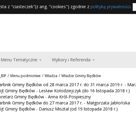
sta z "ciasteczek"(z ang. "cookies") zgodnie z
polityką prywatności
.
Menu Tematyczne
Wybory i Referenda
/
/
/
_BIP
Menu podmiotwe
Władza
Władze Gminy Będków
arbnik Gminy Będków od 28 marca 2017 r. do 31 marca 2019 r. - Marz
jt Gminy Będków - Lesław Kołodziejczyk (do 16 listopada 2018 r.)
kretarz Gminy Będków - Anna Król-Pospieszny
arbnik Gminy Będków do 27 marca 2017 r. - Małgorzata Jabłońska
jt Gminy Będków - Dariusz Misztal (od 19 listopada 2018 r.)