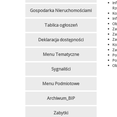
In
Rz
Gospodarka Nieruchomościami
Ko
In
Ob
Tablica ogłoszeń
Za
Za
Deklaracja dostępności
Za
Ko
Za
Menu Tematyczne
Po
Po
Ob
Sygnaliści
Menu Podmiotowe
Archiwum_BIP
Zabytki