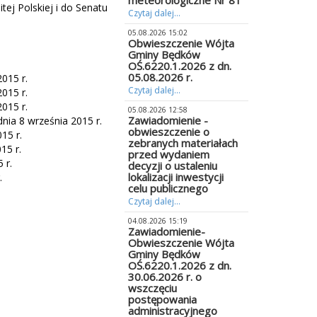
meteorologiczne Nr 81
ej Polskiej i do Senatu
Czytaj dalej...
05.08.2026 15:02
Obwieszczenie Wójta
Gminy Będków
OŚ.6220.1.2026 z dn.
05.08.2026 r.
015 r.
Czytaj dalej...
015 r.
015 r.
05.08.2026 12:58
Zawiadomienie -
ia 8 września 2015 r.
obwieszczenie o
15 r.
zebranych materiałach
15 r.
przed wydaniem
 r.
decyzji o ustaleniu
lokalizacji inwestycji
.
celu publicznego
Czytaj dalej...
04.08.2026 15:19
Zawiadomienie-
Obwieszczenie Wójta
Gminy Będków
OŚ.6220.1.2026 z dn.
30.06.2026 r. o
wszczęciu
postępowania
administracyjnego