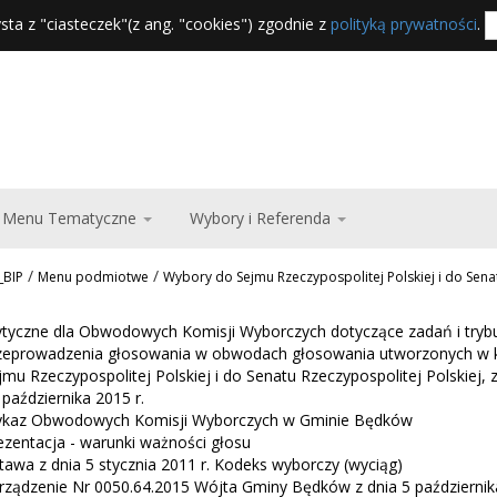
sta z "ciasteczek"(z ang. "cookies") zgodnie z
polityką prywatności
.
Menu Tematyczne
Wybory i Referenda
/
/
_BIP
Menu podmiotwe
Wybory do Sejmu Rzeczypospolitej Polskiej i do Senat
tyczne dla Obwodowych Komisji Wyborczych dotyczące zadań i tryb
zeprowadzenia głosowania w obwodach głosowania utworzonych w 
jmu Rzeczypospolitej Polskiej i do Senatu Rzeczypospolitej Polskiej,
 października 2015 r.
kaz Obwodowych Komisji Wyborczych w Gminie Będków
ezentacja - warunki ważności głosu
tawa z dnia 5 stycznia 2011 r. Kodeks wyborczy (wyciąg)
rządzenie Nr 0050.64.2015 Wójta Gminy Będków z dnia 5 października