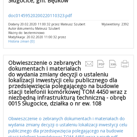
Sługocice, gm. Będków
doc01459520200220110323.pdf
Dodany 20.02.2020 11:00:32 przez Mateusz Szubert
Wyświetlony: 2392
Autor dokumentu Mateusz Szubert
Ważny do: bezterminowo
Modyfikacja: 20.02.2020 11:00:32 przez
Historia zmian [0]
Obwieszczenie o zebranych
dokumentach i materiałach
do wydania zmiany decyzji o ustaleniu
lokalizacji inwestycji celu publicznego dla
przedsięwzięcia polegającego na budowie
stacji telefonii komórkowej TOM 4450 wraz z
niezbędną infrastrukturą techniczną - obręb
0015 Sługocice, działka o nr ew. 108
Obwieszczenie o zebranych dokumentach i materiałach do
wydania zmiany decyzji o ustaleniu lokalizacji inwestycji celu
publicznego dla przedsięwzięcia polegającego na budowie
stacji telefonii komórkowej TOM 4450 wraz z niezb.pdf