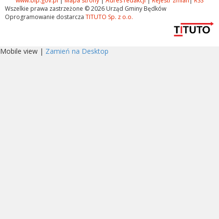
www.bip.gov.pl
|
Mapa strony
|
Adres redakcji
|
Rejestr zmian
|
RSS
Wszelkie prawa zastrzeżone © 2026 Urząd Gminy Będków
Oprogramowanie dostarcza
TITUTO Sp. z o.o.
Mobile view |
Zamień na Desktop