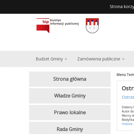
Strona korzy
Budżet Gminy
Zamówienia publiczne
Menu Tem
Strona główna
Ostr
Władze Gminy
Ostrz
Dodany 
Prawo lokalne
Autor d
Ważny d
Modyfika
Historia
Rada Gminy