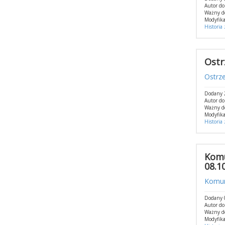
Autor d
Ważny d
Modyfika
Historia
Ostr
Ostrz
Dodany 
Autor d
Ważny d
Modyfika
Historia
Komu
08.1
Komun
Dodany 
Autor d
Ważny d
Modyfika