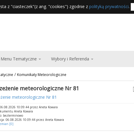
sta z "ciasteczek"(z ang. "cookies") zgodnie z
polityką prywatności
.
Menu Tematyczne
Wybory i Referenda
/
atyczne
Komunikaty Meteorologiczne
zeżenie meteorologiczne Nr 81
eżenie meteorologiczne Nr 81
06.08.2026 10:09:44 przez Aneta Kowara
okumentu Aneta Kowara
o: bezterminowo
cja: 06.08.2026 10:09:44 przez Aneta Kowara
 zmian [0]