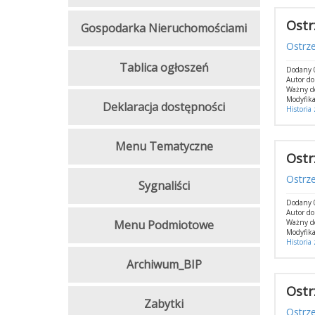
Ostr
Gospodarka Nieruchomościami
Ostrz
Tablica ogłoszeń
Dodany 
Autor d
Ważny d
Modyfika
Deklaracja dostępności
Historia
Menu Tematyczne
Ostr
Ostrz
Sygnaliści
Dodany 
Autor d
Menu Podmiotowe
Ważny d
Modyfika
Historia
Archiwum_BIP
Ostr
Zabytki
Ostrz