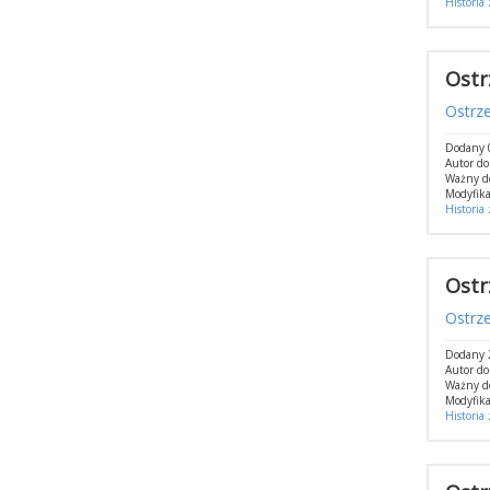
Historia
Ostr
Ostrz
Dodany 
Autor d
Ważny d
Modyfika
Historia
Ostr
Ostrz
Dodany 
Autor d
Ważny d
Modyfika
Historia