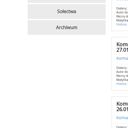
Dodany 
Sołectwa
Autor d
Ważny d
Modyfika
Historia
Archiwum
Komu
27.0
Komuni
Dodany 
Autor d
Ważny d
Modyfika
Historia
Komu
26.0
Komuni
Dodany 