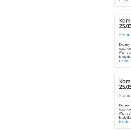
Historia
Komu
25.0
Komun
Dodany 
Autor d
Ważny d
Modyfika
Historia
Komu
25.0
Komuni
Dodany 
Autor d
Ważny d
Modyfika
Historia