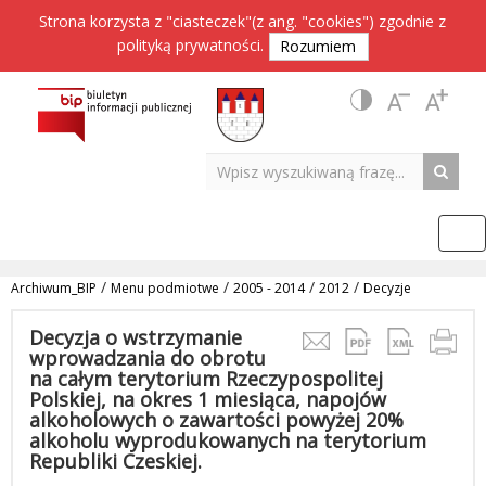
Strona korzysta z "ciasteczek"(z ang. "cookies") zgodnie z
polityką prywatności
.
Rozumiem
/
/
/
/
Archiwum_BIP
Menu podmiotwe
2005 - 2014
2012
Decyzje
Decyzja o wstrzymanie
wprowadzania do obrotu
na całym terytorium Rzeczypospolitej
Polskiej, na okres 1 miesiąca, napojów
alkoholowych o zawartości powyżej 20%
alkoholu wyprodukowanych na terytorium
Republiki Czeskiej.