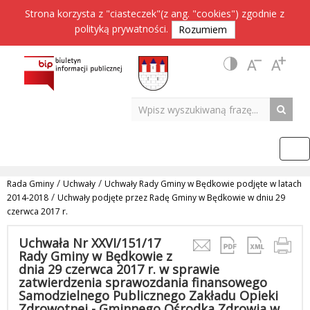
Strona korzysta z "ciasteczek"(z ang. "cookies") zgodnie z
polityką prywatności
.
Rozumiem
/
/
Rada Gminy
Uchwały
Uchwały Rady Gminy w Będkowie podjęte w latach
/
2014-2018
Uchwały podjęte przez Radę Gminy w Będkowie w dniu 29
czerwca 2017 r.
Uchwała Nr XXVI/151/17
Rady Gminy w Będkowie z
dnia 29 czerwca 2017 r. w sprawie
zatwierdzenia sprawozdania finansowego
Samodzielnego Publicznego Zakładu Opieki
Zdrowotnej - Gminnego Ośrodka Zdrowia w