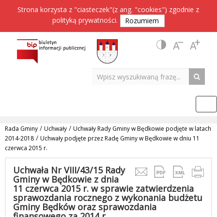
Strona korzysta z "ciasteczek"(z ang. "cookies") zgodnie z
polityką prywatności
.
Rozumiem
/
/
Rada Gminy
Uchwały
Uchwały Rady Gminy w Będkowie podjęte w latach
/
2014-2018
Uchwały podjęte przez Radę Gminy w Będkowie w dniu 11
czerwca 2015 r.
Uchwała Nr VIII/43/15 Rady
Gminy w Będkowie z dnia
11 czerwca 2015 r. w sprawie zatwierdzenia
sprawozdania rocznego z wykonania budżetu
Gminy Będków oraz sprawozdania
finansowego za 2014 r.