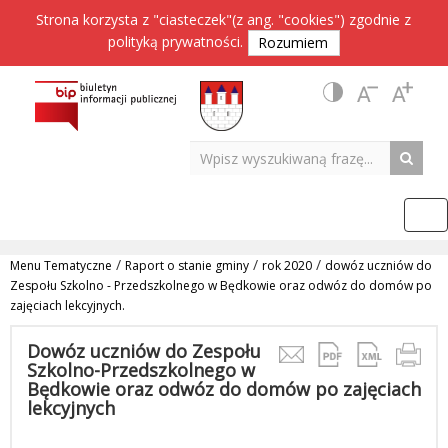
Strona korzysta z "ciasteczek"(z ang. "cookies") zgodnie z
polityką prywatności
.
Rozumiem
/
/
/
Menu Tematyczne
Raport o stanie gminy
rok 2020
dowóz uczniów do
Zespołu Szkolno - Przedszkolnego w Będkowie oraz odwóz do domów po
zajęciach lekcyjnych.
Dowóz uczniów do Zespołu
Szkolno-Przedszkolnego w
Będkowie oraz odwóz do domów po zajęciach
lekcyjnych