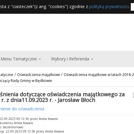
sta z "ciasteczek"(z ang. "cookies") zgodnie z
polityką prywatności
.
Menu Tematyczne
Wybory i Referenda
/
/
atyczne
Oświadczenia majątkowe
Oświadczenia majątkowe w latach 2018-
czący Rady Gminy w Będkowie
śnienia dotyczące oświadczenia majątkowego za
r. z dnia11.09.2023 r. - Jarosław Błoch
nienie do oświadczenia
22.09.2023 09:12:36 przez Aneta Kowara
okumentu Aneta Kowara
o: bezterminowo
cja: 22.09.2023 09:12:36 przez Aneta Kowara