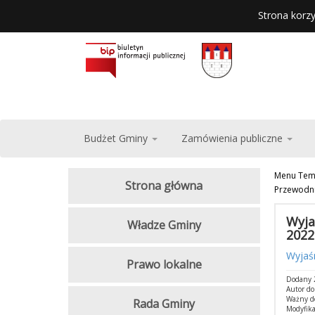
Strona korzy
Budżet Gminy
Zamówienia publiczne
Menu Tem
Strona główna
Przewodni
Wyja
Władze Gminy
2022 
Wyjaś
Prawo lokalne
Dodany 
Autor d
Ważny d
Rada Gminy
Modyfika