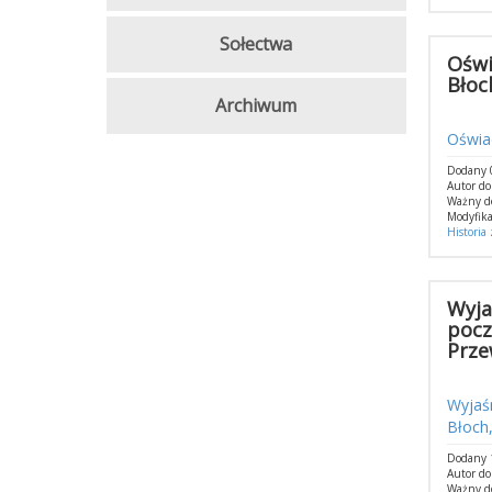
Sołectwa
Oświ
Błoc
Archiwum
Oświad
Dodany 0
Autor do
Ważny d
Modyfika
Historia
Wyja
pocz
Prze
Wyjaś
Błoch
Dodany 1
Autor do
Ważny d