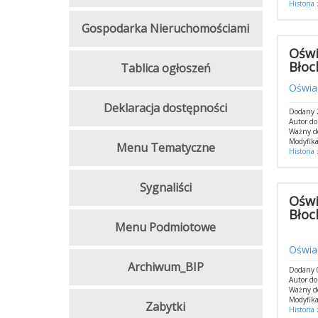
Historia
Gospodarka Nieruchomościami
Oświ
Błoc
Tablica ogłoszeń
Oświa
Deklaracja dostępności
Dodany 
Autor d
Ważny d
Modyfika
Menu Tematyczne
Historia
Sygnaliści
Oświ
Błoc
Menu Podmiotowe
Oświad
Archiwum_BIP
Dodany 0
Autor do
Ważny d
Modyfika
Zabytki
Historia