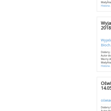
Modyfika
Historia
Wyja
2018 
Wyjaśn
Błoch.
Dodany 2
Autor do
Ważny d
Modyfika
Historia
Oświ
14.0
oświa
Dodany 0
Autor d