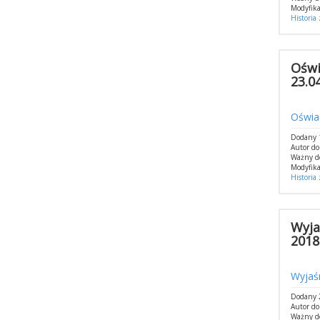
Modyfika
Historia
Oświ
23.04
Oświad
Dodany 1
Autor do
Ważny d
Modyfika
Historia
Wyja
2018 
Wyjaś
Dodany 2
Autor do
Ważny d