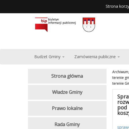
Strona korzy
Budżet Gminy
Zamówienia publiczne
Archiwum
Strona główna
terenie g
terenie G
Władze Gminy
Spra
rozw
pod 
Prawo lokalne
kosz
Rada Gminy
spraw