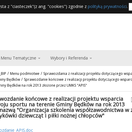
sta z "ciasteczek"(z ang. "cookies") zgodnie z
polityką prywatności
.
Menu Tematyczne
Wybory i Referenda
/
/
_BIP
Menu podmiotwe
Sprawozdania z realizacji projektu dotyczącego wspa
/
miny Będków
Sprawozdanie końcowe z realizacji projektu dotyczącego wsparc
miny Będków na rok 2013 złożone przez UMKS "APIS"
wozdanie końcowe z realizacji projektu wsparcia
oju sportu na terenie Gminy Będków na rok 2013
nazwą "Organizacja szkolenia współzawodnictwa w 
ykówki dziewcząt i piłki nożnej chłopców"
ozdanie_APIS.doc