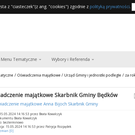
sta z "ciasteczek"(z ang. "cookies") zgodnie z
polityką prywatności
.
Menu Tematyczne
Wybory i Referenda
/
/
/
atyczne
Oświadczenia majątkowe
Urząd Gminy i jednostki podległe
za ro
adczenie majątkowe Skarbnik Gminy Będków
iadczenie majątkowe Anna Bijoch Skarbnik Gminy
5.05.2024 14:16:53 przez Beata Kowalczyk
okumentu Beata Kowalczyk
o: bezterminowo
cja: 15.05.2024 14:16:53 przez Patrycja Rozpędek
 zmian [0]