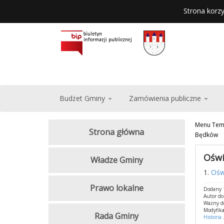
Strona korzy
Budżet Gminy
Zamówienia publiczne
Menu Tem
Strona główna
Będków
Oświ
Władze Gminy
1.
Ośw
Prawo lokalne
Dodany 1
Autor d
Ważny d
Modyfika
Rada Gminy
Historia