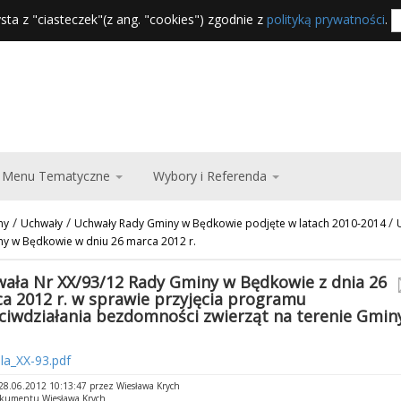
sta z "ciasteczek"(z ang. "cookies") zgodnie z
polityką prywatności
.
Menu Tematyczne
Wybory i Referenda
/
/
/
ny
Uchwały
Uchwały Rady Gminy w Będkowie podjęte w latach 2010-2014
y w Będkowie w dniu 26 marca 2012 r.
ała Nr XX/93/12 Rady Gminy w Będkowie z dnia 26
a 2012 r. w sprawie przyjęcia programu
ciwdziałania bezdomności zwierząt na terenie Gmin
la_XX-93.pdf
8.06.2012 10:13:47 przez Wiesława Krych
okumentu Wiesława Krych