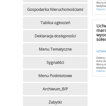
Ważny d
Modyfika
Gospodarka Nieruchomościami
Historia
Tablica ogłoszeń
Uchw
marc
wyod
Deklaracja dostępności
sołec
Menu Tematyczne
uchwa
Dodany 
Autor d
Sygnaliści
Ważny d
Modyfika
Historia
Menu Podmiotowe
Archiwum_BIP
Zabytki