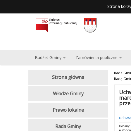
Strona korzy
Budżet Gminy
Zamówienia publiczne
Rada Gmi
Strona główna
Radę Gmin
Uchw
Władze Gminy
marc
prze
Prawo lokalne
uchwa
Rada Gminy
Dodany 2
Autor d