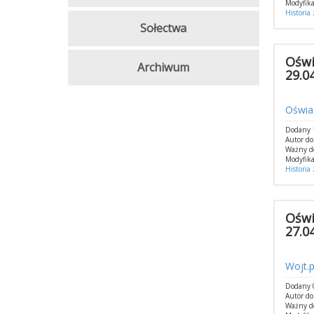
Modyfika
Historia
Sołectwa
Oświ
Archiwum
29.04
Oświad
Dodany 1
Autor do
Ważny d
Modyfika
Historia
Oświ
27.0
Wojt.p
Dodany 
Autor d
Ważny d