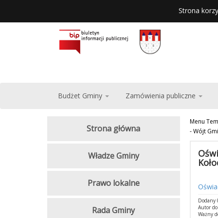
Strona korzy
Budżet Gminy
Zamówienia publiczne
Menu Tem
Strona główna
- Wójt Gm
Oświ
Władze Gminy
Koło
Prawo lokalne
Oświad
Dodany 0
Autor d
Rada Gminy
Ważny d