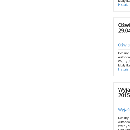
Modyfika
Historia
Oświ
29.04
Oświad
Dodany 1
Autor do
Ważny d
Modyfika
Historia
Wyja
2015
Wyjaśn
Dodany 2
Autor do
Ważny d