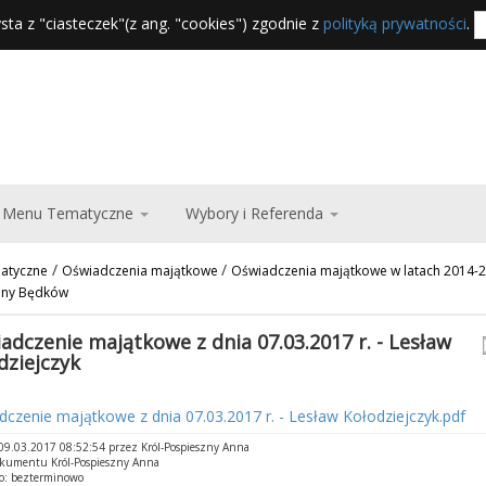
sta z "ciasteczek"(z ang. "cookies") zgodnie z
polityką prywatności
.
Menu Tematyczne
Wybory i Referenda
/
/
atyczne
Oświadczenia majątkowe
Oświadczenia majątkowe w latach 2014-
iny Będków
adczenie majątkowe z dnia 07.03.2017 r. - Lesław
dziejczyk
czenie majątkowe z dnia 07.03.2017 r. - Lesław Kołodziejczyk.pdf
9.03.2017 08:52:54 przez Król-Pospieszny Anna
okumentu Król-Pospieszny Anna
o: bezterminowo