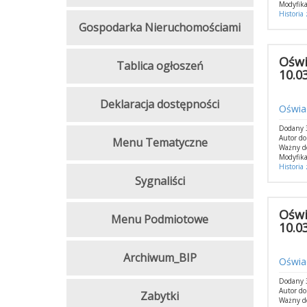
Modyfika
Historia
Gospodarka Nieruchomościami
Oświ
Tablica ogłoszeń
10.03
Deklaracja dostępności
Oświad
Dodany 3
Autor do
Menu Tematyczne
Ważny d
Modyfika
Historia
Sygnaliści
Oświ
Menu Podmiotowe
10.03
Archiwum_BIP
Oświad
Dodany 3
Autor do
Zabytki
Ważny d