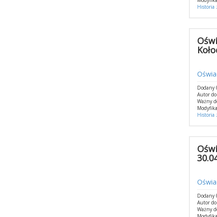
Modyfika
Historia
Oświ
Koło
Oświad
Dodany 0
Autor do
Ważny d
Modyfika
Historia
Oświ
30.04
Oświad
Dodany 0
Autor do
Ważny d
Modyfika