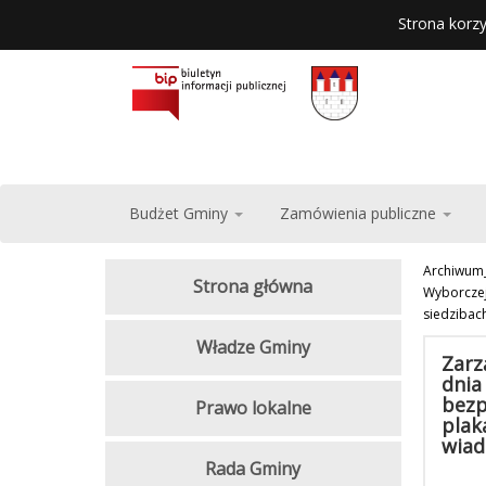
Strona korzy
Budżet Gminy
Zamówienia publiczne
Archiwum
Strona główna
Wyborczej
siedzibac
Władze Gminy
Zarz
dnia
bezp
Prawo lokalne
plak
wiad
Rada Gminy