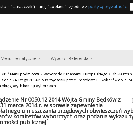
sta z "ciasteczek"(z ang. "cookies") zgodnie z
polityką prywatności
.
Menu Tematyczne
Wybory i Referenda
/
/
/
_BIP
Menu podmiotwe
Wybory do Parlamentu Europejskiego
Obwieszceni
 z dnia 24 lutego 2014 r. o zarządzeniu przez Prezydenta RP wyborów do PE or
h okręgowych komisji wyborczych
ądzenie Nr 0050.12.2014 Wójta Gminy Będków z
 31 marca 2014 r. w sprawie zapewnienia
łatnego umieszczania urzędowych obwieszczeń wyb
atów komitetów wyborczych oraz podania wykazu ty
omości publicznej