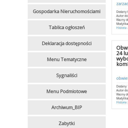
zarza
Gospodarka Nieruchomościami
Dodany 
Autor d
Ważny d
Modyfika
Tablica ogłoszeń
Historia
Deklaracja dostępności
Obwi
24 l
wybo
Menu Tematyczne
komi
Sygnaliści
obwie
Dodany 
Menu Podmiotowe
Autor d
Ważny d
Modyfika
Historia
Archiwum_BIP
Zabytki