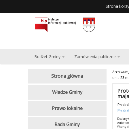
Strona korzy
Budżet Gminy
Zamówienia publiczne
Archiwum
Strona główna
dnia 23 ma
Prot
Władze Gminy
maja
Protok
Prawo lokalne
Protok
Dodany 
Autor d
Rada Gminy
Ważny d