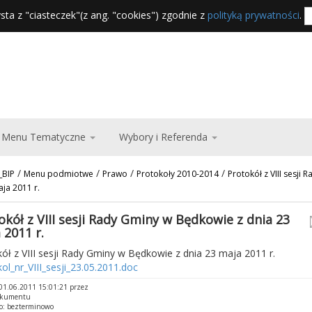
sta z "ciasteczek"(z ang. "cookies") zgodnie z
polityką prywatności
.
Menu Tematyczne
Wybory i Referenda
/
/
/
/
_BIP
Menu podmiotwe
Prawo
Protokoły 2010-2014
Protokół z VIII sesji
ja 2011 r.
okół z VIII sesji Rady Gminy w Będkowie z dnia 23
 2011 r.
ół z VIII sesji Rady Gminy w Będkowie z dnia 23 maja 2011 r.
ol_nr_VIII_sesji_23.05.2011.doc
01.06.2011 15:01:21 przez
okumentu
o: bezterminowo