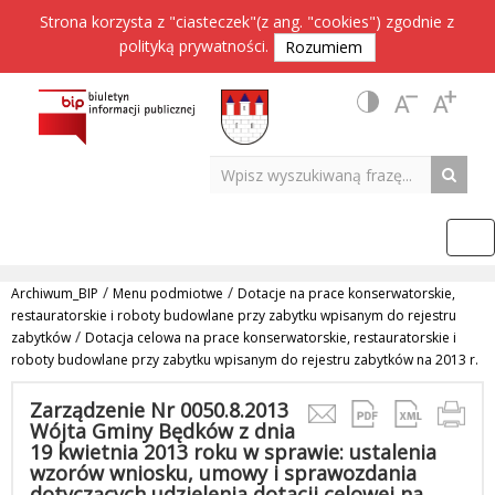
Strona korzysta z "ciasteczek"(z ang. "cookies") zgodnie z
polityką prywatności
.
Rozumiem
/
/
Archiwum_BIP
Menu podmiotwe
Dotacje na prace konserwatorskie,
restauratorskie i roboty budowlane przy zabytku wpisanym do rejestru
/
zabytków
Dotacja celowa na prace konserwatorskie, restauratorskie i
roboty budowlane przy zabytku wpisanym do rejestru zabytków na 2013 r.
Zarządzenie Nr 0050.8.2013
Wójta Gminy Będków z dnia
19 kwietnia 2013 roku w sprawie: ustalenia
wzorów wniosku, umowy i sprawozdania
dotyczących udzielenia dotacji celowej na