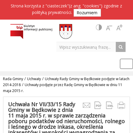
Strona korzysta z "ciasteczek"(z ang. "cookies") zgodnie z
polityką prywatności
.
Rozumiem
/
/
Rada Gminy
Uchwały
Uchwały Rady Gminy w Będkowie podjęte w latach
/
2014-2018
Uchwały podjęte przez Radę Gminy w Będkowie w dniu 11
maja 2015 r.
Uchwała Nr VII/33/15 Rady
Gminy w Będkowie z dnia
11 maja 2015 r. w sprawie zarządzenia
poboru podatków od nieruchomości, rolnego
i leśnego w drodze inkasa, określenia
inkasentów i wysokości wynagrodzenia za