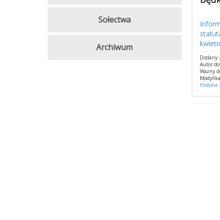
Sołectwa
Infor
statu
kwietn
Archiwum
Dodany 
Autor d
Ważny d
Modyfika
Historia