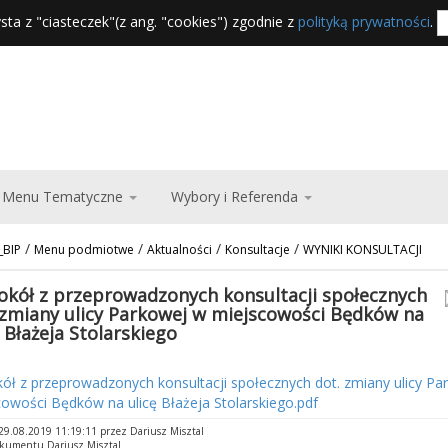
sta z "ciasteczek"(z ang. "cookies") zgodnie z
polityką prywatności
.
Menu Tematyczne
Wybory i Referenda
/
/
/
/
_BIP
Menu podmiotwe
Aktualności
Konsultacje
WYNIKI KONSULTACJI
okół z przeprowadzonych konsultacji społecznych
 zmiany ulicy Parkowej w miejscowości Będków na
ę Błażeja Stolarskiego
ół z przeprowadzonych konsultacji społecznych dot. zmiany ulicy Pa
owości Będków na ulicę Błażeja Stolarskiego.pdf
9.08.2019 11:19:11 przez Dariusz Misztal
okumentu Dariusz Misztal