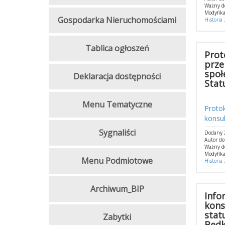
Ważny d
Modyfika
Gospodarka Nieruchomościami
Historia
Tablica ogłoszeń
Prot
prze
społ
Deklaracja dostępności
Stat
Menu Tematyczne
Proto
konsul
Sygnaliści
Dodany 2
Autor d
Ważny d
Modyfika
Menu Podmiotowe
Historia
Archiwum_BIP
Info
kons
stat
Zabytki
Będk