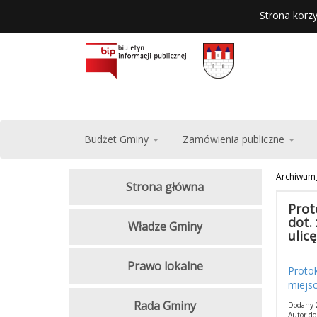
Strona korzy
Budżet Gminy
Zamówienia publiczne
Archiwum
Strona główna
Prot
dot.
Władze Gminy
ulic
Prawo lokalne
Protok
miejsc
Rada Gminy
Dodany 2
Autor d