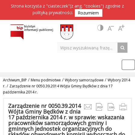
Strona korzysta z "ciasteczek"(z ang. "cookies") zgodnie z
polityką prywatności
.
Rozumiem
/
/
/
Archiwum_BIP
Menu podmiotwe
Wybory samorządowe
Wybory 2014
/
r.
Zarządzenie nr 0050.39.2014 Wójta Gminy Będków z dnia 17
października 2014 r.
Zarządzenie nr 0050.39.2014
Wójta Gminy Będków z dnia
17 października 2014 r. w sprawie: wskazania
pracowników samorządowych gminy i
gminnych jednostek organizacyjnych do
składów obwodowych komisji wyborczych do