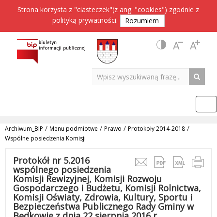
Strona korzysta z "ciasteczek"(z ang. "cookies") zgodnie z
polityką prywatności
.
Rozumiem
/
/
/
/
Archiwum_BIP
Menu podmiotwe
Prawo
Protokoły 2014-2018
Wspólne posiedzenia Komisji
Protokół nr 5.2016
wspólnego posiedzenia
Komisji Rewizyjnej, Komisji Rozwoju
Gospodarczego i Budżetu, Komisji Rolnictwa,
Komisji Oświaty, Zdrowia, Kultury, Sportu i
Bezpieczeństwa Publicznego Rady Gminy w
Będkowie z dnia 22 sierpnia 2016 r.