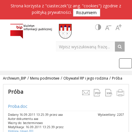
Strona korzysta z "ciasteczek"(z ang. "cookies") zgodnie z
polityką prywatności
.
Rozumiem
/
/
/
Archiwum_BIP
Menu podmiotwe
Obywatel RP i jego rodzina
Próba
Próba
Proba.doc
Dodany 16.09.2011 13:25:39 przez aaa
Wyświetlony: 2207
Autor dokumentu aaa
Ważny do: bezterminowo
Modyfikacja: 16.09.2011 13:25:39 przez
Historia zmian [0]