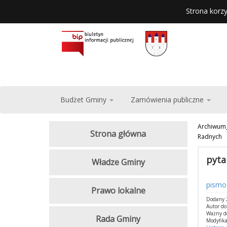
Strona korzy
Budżet Gminy
Zamówienia publiczne
Archiwum
Strona główna
Radnych
pyta
Władze Gminy
pismo
Prawo lokalne
Dodany 
Autor d
Ważny d
Rada Gminy
Modyfika