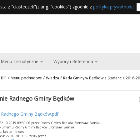
sta z "ciasteczek"(z ang. "cookies") zgodnie z
polityką prywatności
.
Menu Tematyczne
Wybory i Referenda
/
/
/
_BIP
Menu podmiotwe
Władza
Rada Gminy w Będkowie (kadencja 2018-20
nie Radnego Gminy Będków
 Radnego Gminy Będków.pdf
22.10.2019 09:39:06 przez Radny Gminy Będków Bronisław Sarniak
okumentu Radny Gminy Będków Bronisław Sarniak
o: bezterminowo
cja: 22.10.2019 09:39:06 przez