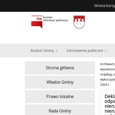
Strona korzy
Budżet Gminy
Zamówienia publiczne
Archiwum
Strona główna
wysokości
znajdują 
wykorzyst
Władze Gminy
2020 r.
Dekl
Prawo lokalne
odpa
nier
nier
Rada Gminy