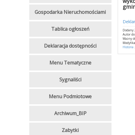
wyko
gmin
Gospodarka Nieruchomościami
Dekla
Tablica ogłoszeń
Dodany 2
Autor d
Ważny d
Modyfika
Deklaracja dostępności
Historia
Menu Tematyczne
Sygnaliści
Menu Podmiotowe
Archiwum_BIP
Zabytki