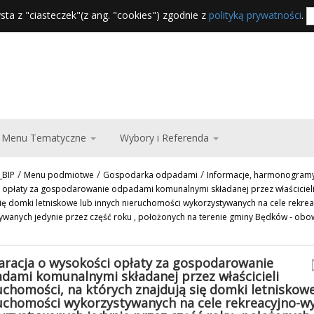
sta z "ciasteczek"(z ang. "cookies") zgodnie z
polityką prywatności
.
Menu Tematyczne
Wybory i Referenda
/
/
/
_BIP
Menu podmiotwe
Gospodarka odpadami
Informacje, harmonogramy
 opłaty za gospodarowanie odpadami komunalnymi składanej przez właścicieli
się domki letniskowe lub innych nieruchomości wykorzystywanych na cele rekr
ywanych jedynie przez część roku , położonych na terenie gminy Będków - obow
aracja o wysokości opłaty za gospodarowanie
dami komunalnymi składanej przez właścicieli
uchomości, na których znajdują się domki letniskowe
uchomości wykorzystywanych na cele rekreacyjno-