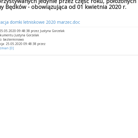
rzystywanych jedynie przez część roku, położonych 
y Będków - obowiązująca od 01 kwietnia 2020 r.
racja domki letniskowe 2020 marzec.doc
5.05.2020 09:48:38 przez Justyna Gorzelak
okumentu Justyna Gorzelak
o: bezterminowo
cja: 25.05.2020 09:48:38 przez
 zmian [0]