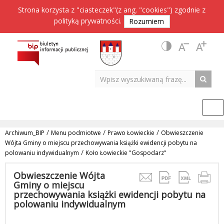
Strona korzysta z "ciasteczek"(z ang. "cookies") zgodnie z
polityką prywatności
.
Rozumiem
/
/
/
Archiwum_BIP
Menu podmiotwe
Prawo Łowieckie
Obwieszczenie
Wójta Gminy o miejscu przechowywania książki ewidencji pobytu na
/
polowaniu indywidualnym
Koło Łowieckie "Gospodarz"
Obwieszczenie Wójta
Gminy o miejscu
przechowywania książki ewidencji pobytu na
polowaniu indywidualnym