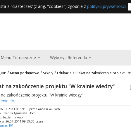
sta z "ciasteczek"(z ang. "cookies") zgodnie z
polityką prywatności
.
Menu Tematyczne
Wybory i Referenda
/
/
/
/
_BIP
Menu podmiotwe
Szkoły
Edukacja
Plakat na zakończenie projektu "W
at na zakończenie projektu "W krainie wiedzy"
 na zakończenie projektu "W krainie wiedzy"
zenie.doc
6.07.2011 09:59:35 przez Agnieszka Bloch
okumentu Agnieszka Bloch
o: bezterminowo
cja: 26.07.2011 09:59:35 przez
 zmian [0]