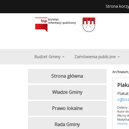
Strona korzy
Budżet Gminy
Zamówienia publiczne
Archiwum
Strona główna
Plak
Władze Gminy
Plakat
oglos
Prawo lokalne
Dodany 2
Autor d
Ważny d
Modyfika
Rada Gminy
Historia