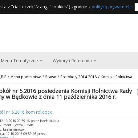
sta z "ciasteczek"(z ang. "cookies") zgodnie z
polityką prywatności
.
Menu Tematyczne
Wybory i Referenda
/
/
/
/
_BIP
Menu podmiotwe
Prawo
Protokoły 2014-2018
Komisja Rolnictwa
okół nr 5.2016 posiedzenia Komisji Rolnictwa Rady
y w Będkowie z dnia 11 października 2016 r.
ół nr 5.2016 kom rol.docx
2.10.2016 09:59:16 przez Józefa Kubala
kumentu Józefa Kubala
o: bezterminowo
cja: 12.10.2016 09:59:16 przez