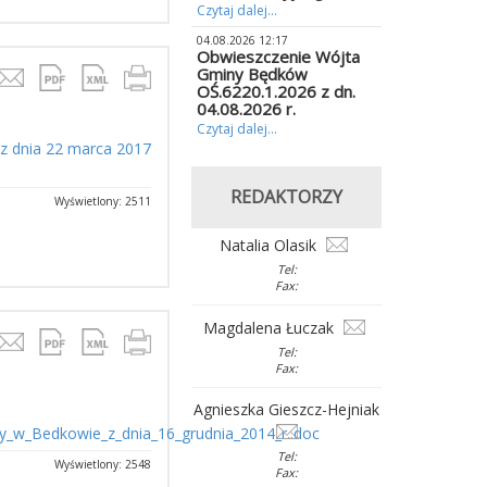
Czytaj dalej...
04.08.2026 12:17
Obwieszczenie Wójta
Gminy Będków
OŚ.6220.1.2026 z dn.
04.08.2026 r.
Czytaj dalej...
 z dnia 22 marca 2017
REDAKTORZY
Wyświetlony: 2511
Natalia Olasik
Tel:
Fax:
Magdalena Łuczak
Tel:
Fax:
Agnieszka Gieszcz-Hejniak
y_w_Bedkowie_z_dnia_16_grudnia_2014_r..doc
Tel:
Wyświetlony: 2548
Fax: