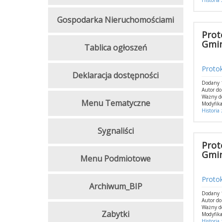
Historia
Gospodarka Nieruchomościami
Prot
Gmin
Tablica ogłoszeń
Protok
Deklaracja dostępności
Dodany 1
Autor do
Ważny d
Menu Tematyczne
Modyfika
Historia
Sygnaliści
Prot
Gmin
Menu Podmiotowe
Protok
Archiwum_BIP
Dodany 1
Autor do
Ważny d
Zabytki
Modyfika
Historia