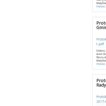
Modyfika
Historia
Prot
Gmin
Protok
r..pdf
Dodany 
Autor d
Ważny d
Modyfika
Historia
Prot
Rady
Protok
2017 r