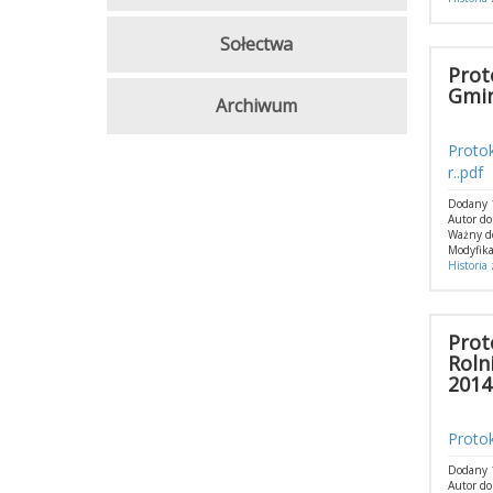
Sołectwa
Prot
Gmin
Archiwum
Protok
r..pdf
Dodany 1
Autor do
Ważny d
Modyfika
Historia
Prot
Roln
2014 
Proto
Dodany 
Autor d