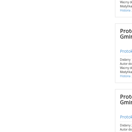
Ważny d
Modyfika
Historia
Prot
Gmin
Protok
Dodany 
Autor d
Ważny d
Modyfika
Historia
Prot
Gmin
Protok
Dodany 
Autor d