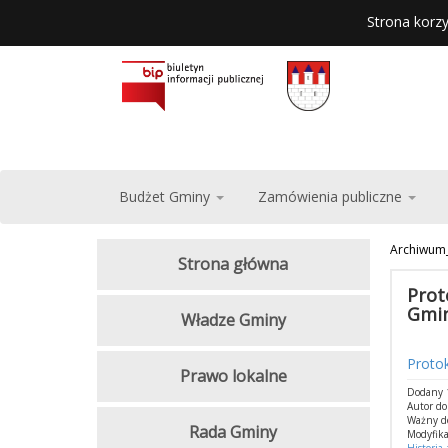
Strona korzy
Budżet Gminy
Zamówienia publiczne
Archiwum
Strona główna
Prot
Gmin
Władze Gminy
Protok
Prawo lokalne
Dodany 1
Autor do
Ważny d
Rada Gminy
Modyfika