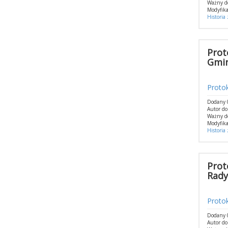
Ważny d
Modyfika
Historia
Prot
Gmin
Protok
Dodany 0
Autor do
Ważny d
Modyfika
Historia
Prot
Rady
Protok
Dodany 0
Autor do