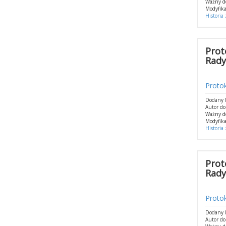
Ważny d
Modyfika
Historia
Prot
Rady
Protok
Dodany 0
Autor do
Ważny d
Modyfika
Historia
Prot
Rady
Protok
Dodany 0
Autor do