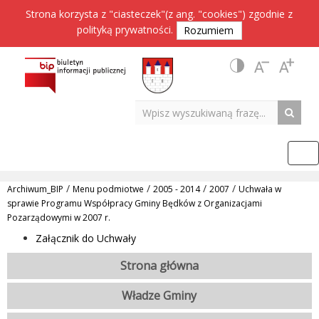
Strona korzysta z "ciasteczek"(z ang. "cookies") zgodnie z
polityką prywatności
.
Rozumiem
/
/
/
/
Archiwum_BIP
Menu podmiotwe
2005 - 2014
2007
Uchwała w
sprawie Programu Współpracy Gminy Będków z Organizacjami
Pozarządowymi w 2007 r.
Załącznik do Uchwały
Strona główna
Władze Gminy