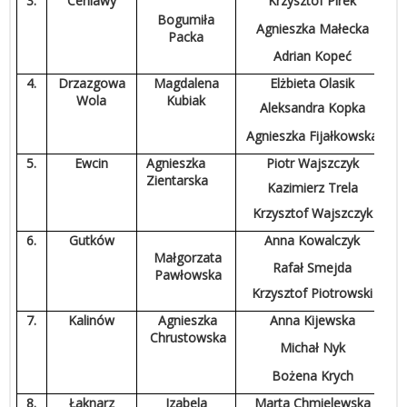
3.
Ceniawy
Krzysztof Pirek
Bogumiła
Agnieszka Małecka
Packa
Adrian Kopeć
4.
Drzazgowa
Magdalena
Elżbieta Olasik
Wola
Kubiak
Aleksandra Kopka
Agnieszka Fijałkowska
5.
Ewcin
Agnieszka
Piotr Wajszczyk
Zientarska
Kazimierz Trela
Krzysztof Wajszczyk
6.
Gutków
Anna Kowalczyk
Małgorzata
Rafał Smejda
Pawłowska
Krzysztof Piotrowski
7.
Kalinów
Agnieszka
Anna Kijewska
Chrustowska
Michał Nyk
Bożena Krych
8.
Łaknarz
Izabela
Marta Chmielewska