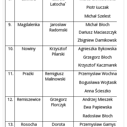
Latocha`
Piotr Łuczak
Michał Szelest
9.
Magdalenka
Jarosław
Michał Błoch
Radomski
Dariusz Maciaszczyk
Zbigniew Darnikowski
10.
Nowiny
Krzysztof
Agnieszka Bykowska
Pilarski
Grzegorz Błoch
Krzysztof Kaczmarek
11.
Prażki
Remigiusz
Przemysław Wochna
Malinowski
Bogusława Wojtasik
Anna Ścieszko
12.
Remiszewice
Grzegorz
Andrzej Mieszek
Florczyk
Ewa Papiewska
Radosław Błoch
13.
Rosocha
Dorota
Przemysław Garnys