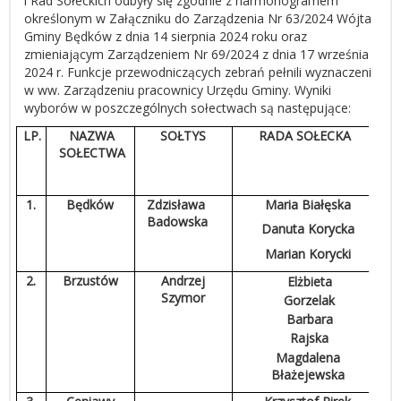
i Rad Sołeckich odbyły się zgodnie z harmonogramem
określonym w Załączniku do Zarządzenia Nr 63/2024 Wójta
Gminy Będków z dnia 14 sierpnia 2024 roku oraz
zmieniającym Zarządzeniem Nr 69/2024 z dnia 17 września
2024 r. Funkcje przewodniczących zebrań pełnili wyznaczeni
w ww. Zarządzeniu pracownicy Urzędu Gminy. Wyniki
wyborów w poszczególnych sołectwach są następujące:
LP.
NAZWA
SOŁTYS
RADA SOŁECKA
SOŁECTWA
1.
Będków
Zdzisława
Maria Białęska
Badowska
Danuta Korycka
Marian Korycki
2.
Brzustów
Andrzej
Elżbieta
Szymor
Gorzelak
Barbara
Rajska
Magdalena
Błażejewska