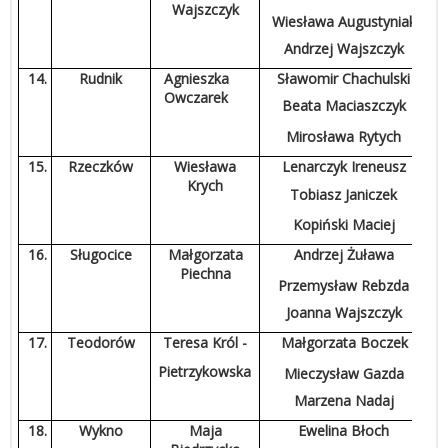
Wajszczyk
Wiesława Augustyniak
Andrzej Wajszczyk
14.
Rudnik
Agnieszka
Sławomir Chachulski
Owczarek
Beata Maciaszczyk
Mirosława Rytych
15.
Rzeczków
Wiesława
Lenarczyk Ireneusz
Krych
Tobiasz Janiczek
Kopiński Maciej
16.
Sługocice
Małgorzata
Andrzej Żuława
Piechna
Przemysław Rebzda
Joanna Wajszczyk
17.
Teodorów
Teresa Król -
Małgorzata Boczek
Pietrzykowska
Mieczysław Gazda
Marzena Nadaj
18.
Wykno
Maja
Ewelina Błoch