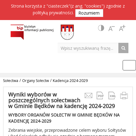
Strona korzysta z "ciasteczek"(z ang. "cookies") zgodnie z
polityką prywatności
.
Rozumiem
/
/
Sołectwa
Organy Sołectw
Kadencja 2024-2029
Wyniki wyborów w
poszczególnych sołectwach
w Gminie Będków na kadencję 2024-2029
WYBORY ORGANÓW SOŁECTW W GMINIE BĘDKÓW NA
KADENCJĘ 2024-2029
Zebrania wiejskie, przeprowadzone celem wyboru Sołtysów