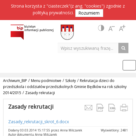
Strona korzysta z "ciasteczek"(z ang. "cookies") zgodnie z
polityką prywatności
.
Rozumiem
/
/
/
Archiwum_BIP
Menu podmiotwe
Szkoły
Rekrutacja dzieci do
przedszkola i oddziałów przedszkolnych Gminie Będków na rok szkolny
/
2014/2015
Zasady rekrutacji
Zasady rekrutacji
Zasady_rekrutacji_skrot_6.docx
Dodany 03.03.2014 15:17:55 przez Anna Milczarek
Wyświetlony: 2481
Autor dokumentu Anna Milczarek