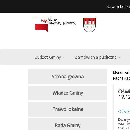
Strona korzy
Budżet Gminy
Zamówienia publiczne
Menu Tem
Strona główna
Radna Ra
Oświ
Władze Gminy
17.1
Prawo lokalne
Oświad
Dodany 0
Autor d
Rada Gminy
Ważny d