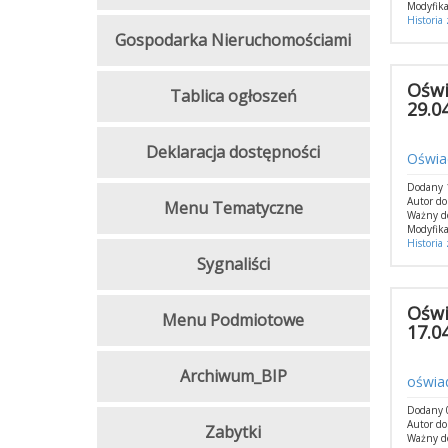
Modyfika
Historia
Gospodarka Nieruchomościami
Oświ
Tablica ogłoszeń
29.0
Deklaracja dostępności
Oświad
Dodany 1
Autor d
Menu Tematyczne
Ważny d
Modyfika
Historia
Sygnaliści
Oświ
Menu Podmiotowe
17.0
Archiwum_BIP
oświa
Dodany 0
Autor d
Zabytki
Ważny d