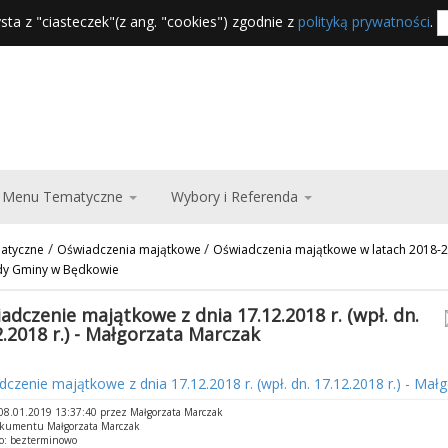
sta z "ciasteczek"(z ang. "cookies") zgodnie z
polityką prywatności
.
Menu Tematyczne
Wybory i Referenda
/
/
atyczne
Oświadczenia majątkowe
Oświadczenia majątkowe w latach 2018-
dy Gminy w Będkowie
adczenie majątkowe z dnia 17.12.2018 r. (wpł. dn.
2.2018 r.) - Małgorzata Marczak
czenie majątkowe z dnia 17.12.2018 r. (wpł. dn. 17.12.2018 r.) - Mał
8.01.2019 13:37:40 przez Małgorzata Marczak
okumentu Małgorzata Marczak
o: bezterminowo