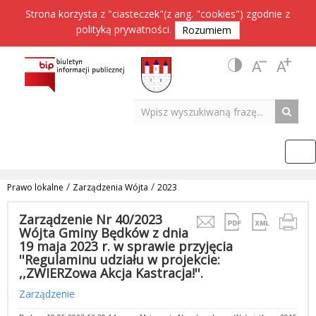
Strona korzysta z "ciasteczek"(z ang. "cookies") zgodnie z
polityką prywatności
.
Rozumiem
/
/
Prawo lokalne
Zarządzenia Wójta
2023
Zarządzenie Nr 40/2023
Wójta Gminy Będków z dnia
19 maja 2023 r. w sprawie przyjęcia
''Regulaminu udziału w projekcie:
,,ZWIERZowa Akcja Kastracja!''.
Zarządzenie