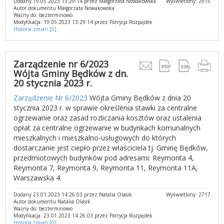
Dodany 19.05.2023 13:29:14 przez Małgorzata Nowakowska
Wyświetlony: 2915
Autor dokumentu Małgorzata Nowakowska
Ważny do: bezterminowo
Modyfikacja: 19.05.2023 13:29:14 przez Patrycja Rozpędek
Historia zmian [0]
Zarządzenie nr 6/2023
Wójta Gminy Będków z dn.
20 stycznia 2023 r.
Zarządzenie Nr 6/2023
Wójta Gminy Będków z dnia 20
stycznia 2023 r. w sprawie określenia stawki za centralne
ogrzewanie oraz zasad rozliczania kosztów oraz ustalenia
opłat za centralne ogrzewanie w budynkach komunalnych
mieszkalnych i mieszkalno-usługowych do których
dostarczanie jest ciepło przez właściciela tj. Gminę Będków,
przedmiotowych budynków pod adresami: Reymonta 4,
Reymonta 7, Reymonta 9, Reymonta 11, Reymonta 11A,
Warszawska 4.
Dodany 23.01.2023 14:26:03 przez Natalia Olasik
Wyświetlony: 2717
Autor dokumentu Natalia Olasik
Ważny do: bezterminowo
Modyfikacja: 23.01.2023 14:26:03 przez Patrycja Rozpędek
Historia zmian [0]