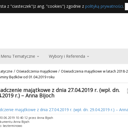
sta z "ciasteczek"(z ang. "cookies") zgodnie z
polityką prywatności
.
Menu Tematyczne
Wybory i Referenda
/
/
atyczne
Oświadczenia majątkowe
Oświadczenia majątkowe w latach 2018-
Gminy Będków od 01.04.2019 roku
adczenie majątkowe z dnia 27.04.2019 r. (wpł. dn.
.2019 r.) – Anna Bijoch
czenie majątkowe z dnia 27.04.2019 r. (wpł. dn. 29.04.2019 r.) – Anna
0.06.2019 10:40:12 przez Anna Bijoch
okumentu Anna Bijoch
o: bezterminowo