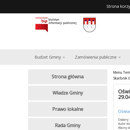
Strona korzy
Budżet Gminy
Zamówienia publiczne
Menu Tem
Strona główna
Skarbnik 
Oświ
Władze Gminy
29.04
Prawo lokalne
Oświad
Dodany 1
Autor d
Rada Gminy
Ważny d