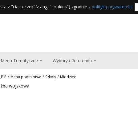
sta z "ciasteczek"(z ang. "cookies") zgodnie z
polityką prywatności
.
Menu Tematyczne
Wybory i Referenda
/
/
/
_BIP
Menu podmiotwe
Szkoły
Młodzież
użba wojskowa